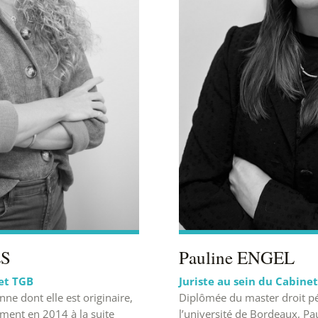
ÈS
Pauline ENGEL
et TGB
Juriste au sein du Cabine
ne dont elle est originaire,
Diplômée du master droit p
ment en 2014 à la suite
l’université de Bordeaux, Pau