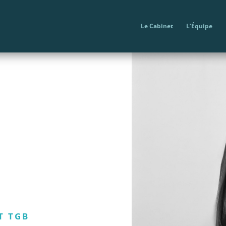
Le Cabinet
L’Équipe
T TGB