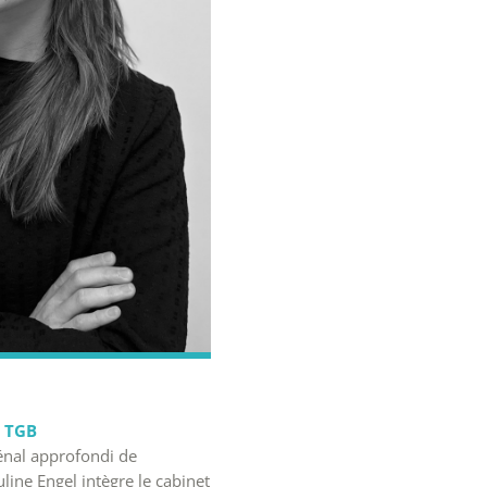
t TGB
énal approfondi de
line Engel intègre le cabinet