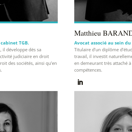
Matthieu BARAN
 cabinet TGB.
Avocat associé au sein du
 il développe dés sa
Titulaire d’un diplôme d’étu
ivité judiciaire en droit
travail, il investit naturelle
oit des sociétés, ainsi qu’en
en demeurant très attaché à 
s.
compétences.